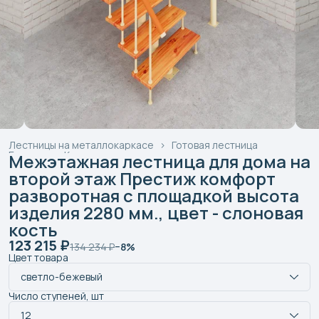
Лестницы на металлокаркасе
›
Готовая лестница
Главная
›
Каталог лестниц
›
Межэтажная лестница для дома на
второй этаж Престиж комфорт
разворотная с площадкой высота
изделия 2280 мм., цвет - слоновая
кость
123 215 ₽
134 234 ₽
−
8
%
Цвет товара
светло-бежевый
Число ступеней, шт
12