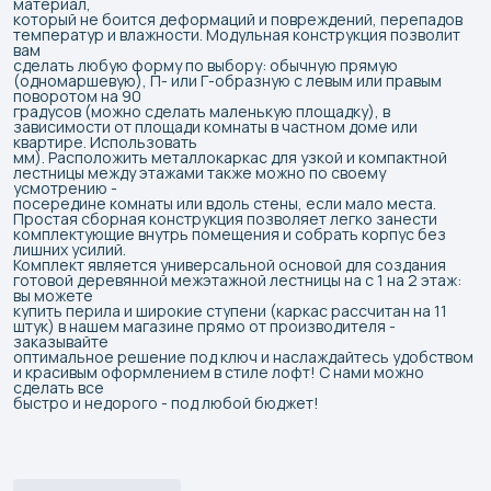
материал,
который не боится деформаций и повреждений, перепадов
температур и влажности. Модульная конструкция позволит
вам
сделать любую форму по выбору: обычную прямую
(одномаршевую), П- или Г-образную с левым или правым
поворотом на 90
градусов (можно сделать маленькую площадку), в
зависимости от площади комнаты в частном доме или
квартире. Использовать
мм). Расположить металлокаркас для узкой и компактной
лестницы между этажами также можно по своему
усмотрению -
посередине комнаты или вдоль стены, если мало места.
Простая сборная конструкция позволяет легко занести
комплектующие внутрь помещения и собрать корпус без
лишних усилий.
Комплект является универсальной основой для создания
готовой деревянной межэтажной лестницы на с 1 на 2 этаж:
вы можете
купить перила и широкие ступени (каркас рассчитан на 11
штук) в нашем магазине прямо от производителя -
заказывайте
оптимальное решение под ключ и наслаждайтесь удобством
и красивым оформлением в стиле лофт! С нами можно
сделать все
быстро и недорого - под любой бюджет!